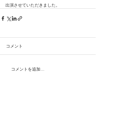
出演させていただきました。
コメント
コメントを追加…
株式会社FNMD
〒171-0043​
​東京都豊島区要町1-18-7 いさみコーポ501
Tel:
03-6874-1771
Email:
info@fnmd-ltd.com