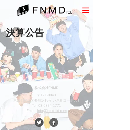
​決算公告
株式会社FNMD
〒171-0043​
​東京都豊島区要町1-18-7 いさみコーポ501
Tel:
03-6874-1771
Email:
info@fnmd-ltd.com