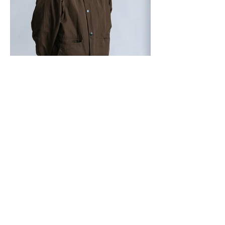
株式会社FNMD
〒171-0043​
​東京都豊島区要町1-18-7 いさみコーポ501
Tel:
03-6874-1771
Email:
info@fnmd-ltd.com